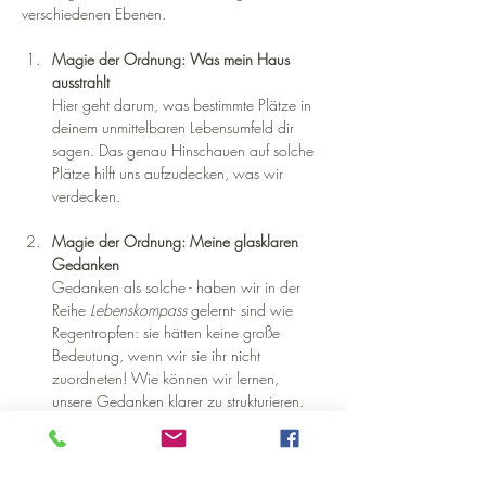
verschiedenen Ebenen.
Magie der Ordnung: Was mein Haus 
ausstrahlt 
Hier geht darum, was bestimmte Plätze in 
deinem unmittelbaren Lebensumfeld dir 
sagen. Das genau Hinschauen auf solche 
Plätze hilft uns aufzudecken, was wir 
verdecken. 
Magie der Ordnung: Meine glasklaren 
Gedanken 
Gedanken als solche - haben wir in der 
Reihe
 Lebenskompass 
gelernt- sind wie 
Regentropfen: sie hätten keine große 
Bedeutung, wenn wir sie ihr nicht 
zuordneten! Wie können wir lernen, 
unsere Gedanken klarer zu strukturieren. 
Feindbilder aufzulösen? Ängste 
freizusetzen? Möglichkeiten schaffen?