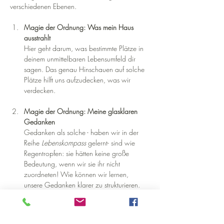
verschiedenen Ebenen.
Magie der Ordnung: Was mein Haus 
ausstrahlt 
Hier geht darum, was bestimmte Plätze in 
deinem unmittelbaren Lebensumfeld dir 
sagen. Das genau Hinschauen auf solche 
Plätze hilft uns aufzudecken, was wir 
verdecken. 
Magie der Ordnung: Meine glasklaren 
Gedanken 
Gedanken als solche - haben wir in der 
Reihe
 Lebenskompass 
gelernt- sind wie 
Regentropfen: sie hätten keine große 
Bedeutung, wenn wir sie ihr nicht 
zuordneten! Wie können wir lernen, 
unsere Gedanken klarer zu strukturieren. 
Feindbilder aufzulösen? Ängste 
freizusetzen? Möglichkeiten schaffen?