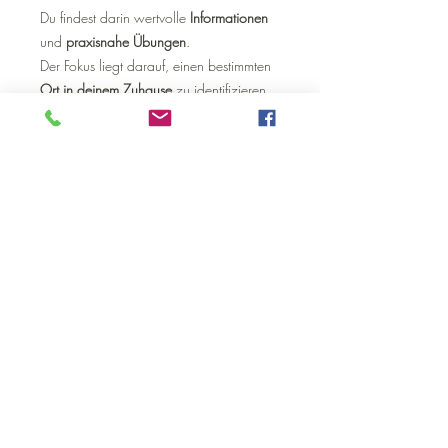
Du findest darin wertvolle
Informationen
und
praxisnahe Übungen
.
Der Fokus liegt darauf, einen bestimmten
Ort in deinem Zuhause
zu identifizieren,
der deine
innere Ausrichtung
widerspiegelt. In
drei klaren Schritten
lernst du, diesen Raum von Ballast zu
befreien und neu zu gestalten!
Impressum
|
AGB
|
Datenschutz
© 2024 by Lea Lou Kersting
Proudly created with
Wix.com